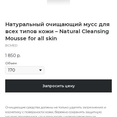
Натуральный очищающий мусс для
всех типов кожи – Natural Cleansing
Mousse for all skin
BCMED
1 850
р.
Объем
Запросить цену
Очищающие средства должны не только удалять загрязнения и
косметику с поверхности кожи, бережно сохранять защитную
мантию эпидермиса, но и приносить удовольствие при их