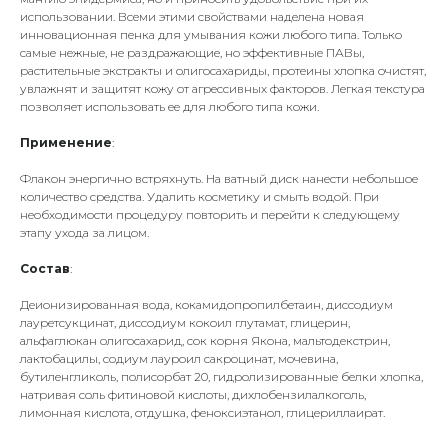
использовании. Всеми этими свойствами наделена новая
инновационная пенка для умывания кожи любого типа. Только
самые нежные, не раздражающие, но эффективные ПАВы,
растительные экстракты и олигосахариды, протеины хлопка очистят,
увлажнят и защитят кожу от агрессивных факторов. Легкая текстура
позволяет использовать ее для любого типа кожи.
Применение
:
Флакон энергично встряхнуть. На ватный диск нанести небольшое
количество средства. Удалить косметику и смыть водой. При
необходимости процедуру повторить и перейти к следующему
этапу ухода за лицом.
Состав
:
Деионизированная вода, кокамидопропилбетаин, диссодиум
лауретсукцинат, диссодиум кокоил глутамат, глицерин,
альфаглюкан олигосахарид, сок корня Якона, мальтодекстрин,
лактобацилы, содиум лауроил сакроцинат, мочевина,
бутиленгликоль, полисорбат 20, гидролизированные белки хлопка,
натривая соль фитиновой кислоты, дихлобензилалкоголь,
лимонная кислота, отдушка, феноксиэтанол, глицериллаират.