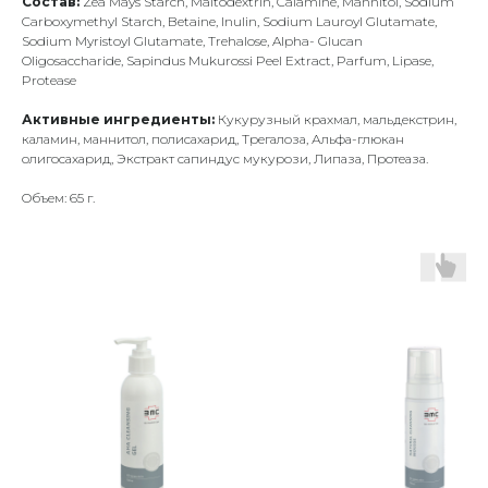
Состав:
Zea Mays Starch, Maltodextrin, Calamine, Mannitol, Sodium
Carboxymethyl Starch, Betaine, Inulin, Sodium Lauroyl Glutamate,
Sodium Myristoyl Glutamate, Trehalose, Alpha- Glucan
Oligosaccharide, Sapindus Mukurossi Peel Extract, Parfum, Lipase,
Protease
Активные ингредиенты:
Кукурузный крахмал, мальдекстрин,
каламин, маннитол, полисахарид, Трегалоза, Альфа-глюкан
олигосахарид, Экстракт сапиндус мукурози, Липаза, Протеаза.
Oбъем: 65 г.