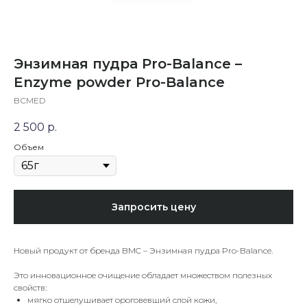
Энзимная пудра Pro-Balance –
Enzyme powder Pro-Balance
BCMED
2 500
р.
Объем
Запросить цену
Новый продукт от бренда BMC – Энзимная пудра Pro-Balance.
Это инновационное очищение обладает множеством полезных
свойств:
мягко отшелушивает ороговевший слой кожи,