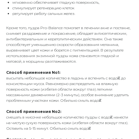
мгновенно обеспечивает гладкую поверхность,
стимулирует регенерацию клеток
регулирует работу сальных желез.
Кроме того, пудра Pro-Balance помогает в лечении акне и постакне,
снимает раздражение и покраснение, обладает антисептическим,
антибактериальным и кератолитическим действием. Она также
способствует уменьшению скорости образования меланина,
выравнивает цвет кожи и борется с пигментацией. В результате
использования энзимной пудры кожа становится гладкой и
матовой, а морщины разглаживаются.
Способ применения No1:
высыпать небольшое количество в ладонь и вспенить с водой̆, до
консистенции мусса. Равномерно распределить на влажную
поверхность кожи (избегая области вокруг глаз) легкими
массажными движениями (2-3 минуты), особое внимание уделить
проблемным участкам кожи. Обильно смыть водой̆.
Способ применения No2:
смешать в мисочке небольшое количество пудры с водой̆, нанести
на чистую сухую поверхность кожи (избегая области вокруг глаз).
Оставить на 5-15 минут. Обильно смыть водой̆.