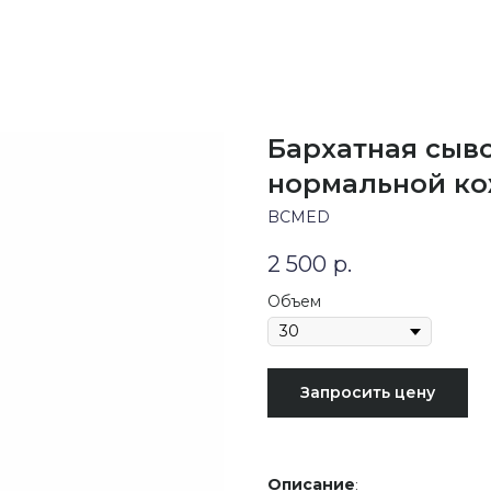
Бархатная сыво
нормальной кож
BCMED
2 500
р.
Объем
Запросить цену
Описание
: