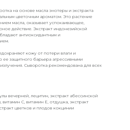
ротка на основе масла энотеры и экстракта
альным цветочным ароматом. Это растение
нием масла, оказывает успокаивающее,
ное действие. Экстракт индонезийской
обладают антиоксидантным и
ием.
дохраняют кожу от потери влаги и
 ее защитного барьера агрессивными
излучения. Сыворотка рекомендована для всех
лы вечерней, лецитин, экстракт абессинской
, витамин С, витамин Е, отдушка, экстракт
кстракт цветков и плодов кокцинии