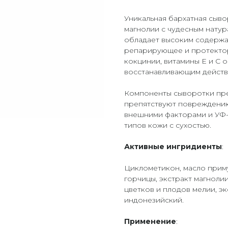
Уникальная бархатная сыво
магнолии с чудесным натур
обладает высоким содержа
репарирующее и протектор
кокцинии, витамины Е и С 
восстанавливающим действ
Компоненты сыворотки пре
препятствуют повреждению
внешними факторами и УФ-
типов кожи с сухостью.
Активные ингридиенты
:
Циклометикон, масло приму
горчицы, экстракт магнолии
цветков и плодов мелии, э
индонезийский.
Применение
: