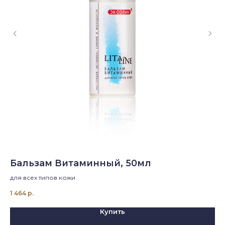
Бальзам Витаминный, 50мл
Л
для всех типов кожи
дл
1 464
р.
1 9
Купить