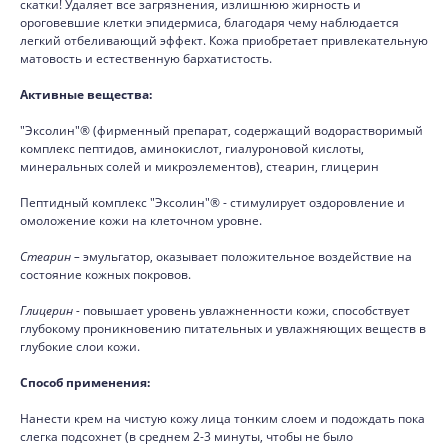
скатки! Удаляет все загрязнения, излишнюю жирность и
ороговевшие клетки эпидермиса, благодаря чему наблюдается
легкий отбеливающий эффект. Кожа приобретает привлекательную
матовость и естественную бархатистость.
Активные вещества:
"Эксолин"® (фирменный препарат, содержащий водорастворимый
комплекс пептидов, аминокислот, гиалуроновой кислоты,
минеральных солей и микроэлементов), стеарин, глицерин
Пептидный комплекс "Эксолин"® - стимулирует оздоровление и
омоложение кожи на клеточном уровне.
Стеарин –
эмульгатор, оказывает положительное воздействие на
состояние кожных покровов.
Глицерин -
повышает уровень увлажненности кожи, способствует
глубокому проникновению питательных и увлажняющих веществ в
глубокие слои кожи.
Способ применения:
Нанести крем на чистую кожу лица тонким слоем и подождать пока
слегка подсохнет (в среднем 2-3 минуты, чтобы не было