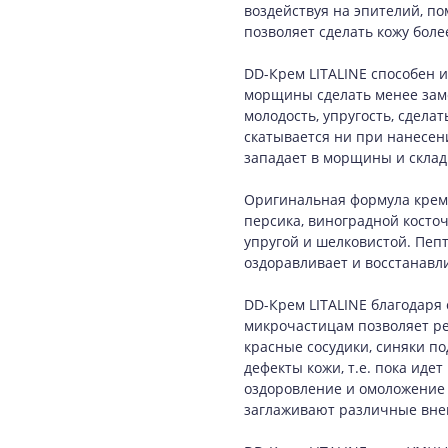
воздействуя на эпителий, по
позволяет сделать кожу боле
DD-Крем LITALINE способен и
морщины сделать менее заме
молодость, упругость, сдела
скатывается ни при нанесени
западает в морщины и склад
Оригинальная формула крема
персика, виноградной косто
упругой и шелковистой. Пеп
оздоравливает и восстанавл
DD-Крем LITALINE благодар
микрочастицам позволяет р
красные сосудики, синяки по
дефекты кожи, т.е. пока ид
оздоровление и омоложение 
заглаживают различные вне