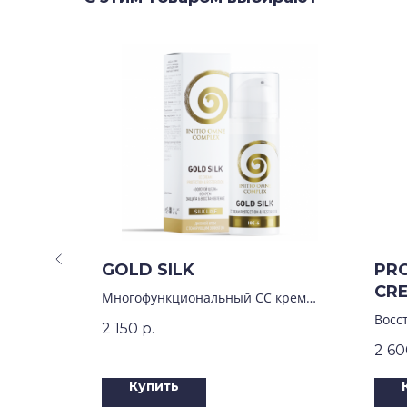
GOLD SILK
PRO
CRE
 всех
Многофункциональный СС крем
«Защита и восстановление»
Восс
2 150
р.
пепт
2 60
Купить