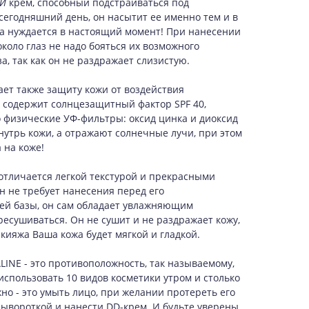
Й
крем, способный подстраиваться под
сегодняшний день, он насытит ее именно тем и в
на нуждается в настоящий момент! При нанесении
около глаз не надо бояться их возможного
а, так как он не раздражает слизистую.
ает также защиту кожи от воздействия
 содержит солнцезащитный фактор SPF 40,
 физические УФ-фильтры: оксид цинка и диоксид
нутрь кожи, а отражают солнечные лучи, при этом
 на коже!
 отличается легкой текстурой и прекрасными
н не требует нанесения перед его
й базы, он сам обладает увлажняющим
ресушиваться. Он не сушит и не раздражает кожу,
кияжа Ваша кожа будет мягкой и гладкой.
INE - это противоположность, так называемому,
 использовать 10 видов косметики утром и столько
жно - это умыть лицо, при желании протереть его
сывороткой и нанести DD-крем. И будьте уверены,