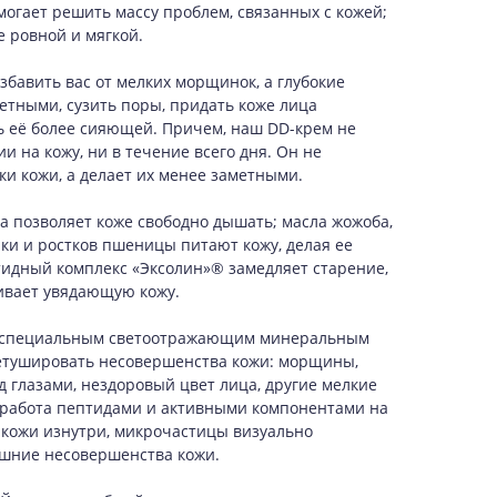
могает решить массу проблем, связанных с кожей;
е ровной и мягкой.
збавить вас от мелких морщинок, а глубокие
тными, сузить поры, придать коже лица
ть её более сияющей. Причем, наш DD-крем не
и на кожу, ни в течение всего дня. Он не
ки кожи, а делает их менее заметными.
 позволяет коже свободно дышать; масла жожоба,
чки и ростков пшеницы питают кожу, делая ее
тидный комплекс «Эксолин»® замедляет старение,
ивает увядающую кожу.
я специальным светоотражающим минеральным
етушировать несовершенства кожи: морщины,
д глазами, нездоровый цвет лица, другие мелкие
ет работа пептидами и активными компонентами на
кожи изнутри, микрочастицы визуально
шние несовершенства кожи.