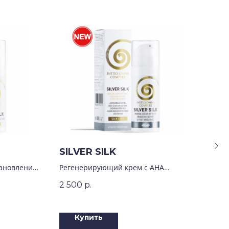
SILVER SILK
PU
ановление
Регенерирующий крем с АНА
Возд
кислотами
очи
2 500
р.
1 8
Купить