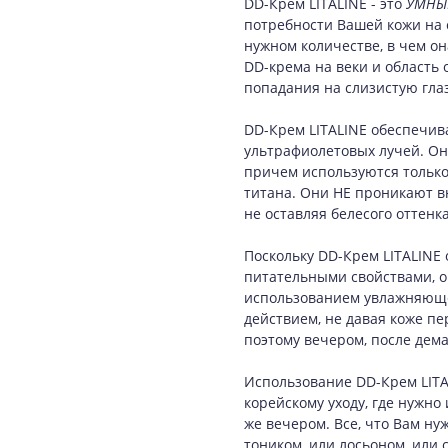
DD-Крем LITALINE - это
УМНЫ
потребности Вашей кожи на 
нужном количестве, в чем о
DD-крема на веки и область 
попадания на слизистую глаз
DD-Крем LITALINE обеспечив
ультрафиолетовых лучей. Он
причем используются только
титана. Они НЕ проникают в
не оставляя белесого оттенка
Поскольку DD-Крем LITALINE
питательными свойствами, о
использованием увлажняюще
действием, не давая коже пе
поэтому вечером, после дема
Использование DD-Крем LITAL
корейскому уходу, где нужно
же вечером. Все, что Вам ну
тоником, или лосьоном, или 