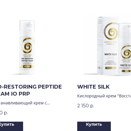
-RESTORING PEPTIDE
WHITE SILK
AM IO PRP
Кислородный крем "Восст
и тонус"
танавливающий крем с
2 150
р.
идами
0
р.
Купить
Купить